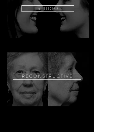
S T U D I O
R E C O N S T R U C T I V E