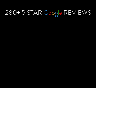
28
0+ 5 STAR
G
o
o
g
l
e
REVIEWS