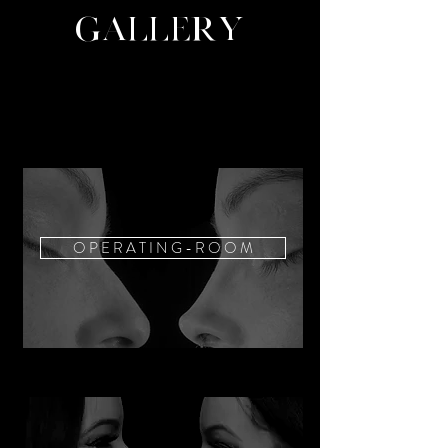
GALLERY
O P E R A T I N G - R O O M