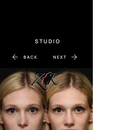
S T U D I O
B A C K
N E X T